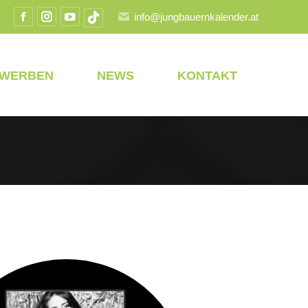
info@jungbauernkalender.at
Facebook
Instagram
YouTube
TikTok
Seite
Seite
Seite
Seite
wird
wird
wird
wird
EWERBEN
NEWS
KONTAKT
in
in
in
in
einem
einem
einem
einem
neuen
neuen
neuen
neuen
Fenster
Fenster
Fenster
Fenster
geöffnet
geöffnet
geöffnet
geöffnet