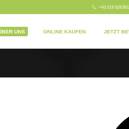
+43 316 826361
ÜBER UNS
ONLINE KAUFEN
JETZT B