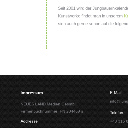
Seit 2001 wird der Jungbauernkalende
Kunstwerke findet man in unserem
Ka
sich auch gerne schon auf die folgen
Impressum
E-Mail
info@jung
NEUES LAND Medien GesmbH
Firmenbuchnummer: FN 204469 s
Telefon
Addresse
+43 316 