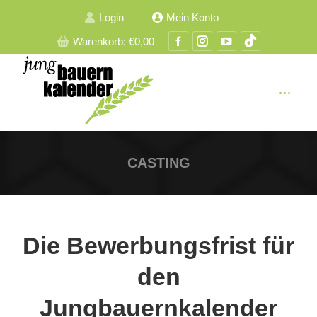
Login
Mein Konto
Facebook
Instagram
YouTube
TikTok
Warenkorb:
€
0,00
Seite
Seite
Seite
Seite
wird
wird
wird
wird
in
in
in
in
einem
einem
einem
einem
neuen
neuen
neuen
neuen
Fenster
Fenster
Fenster
Fenster
CASTING
geöffnet
geöffnet
geöffnet
geöffnet
Die Bewerbungsfrist für
den
Jungbauernkalender