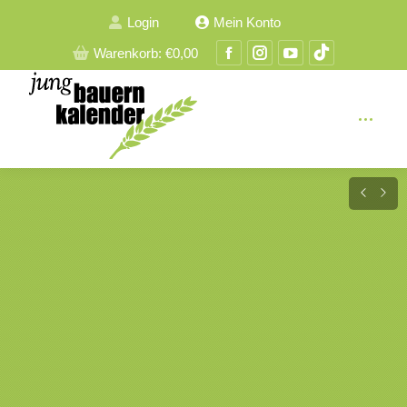
Login
Mein Konto
Facebook
Instagram
YouTube
TikTok
Warenkorb:
€
0,00
Seite
Seite
Seite
Seite
wird
wird
wird
wird
in
in
in
in
einem
einem
einem
einem
neuen
neuen
neuen
neuen
Fenster
Fenster
Fenster
Fenster
geöffnet
geöffnet
geöffnet
geöffnet