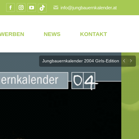
info@jungbauernkalender.at
Facebook
Instagram
YouTube
TikTok
Seite
Seite
Seite
Seite
wird
wird
wird
wird
EWERBEN
NEWS
KONTAKT
in
in
in
in
einem
einem
einem
einem
neuen
neuen
neuen
neuen
Jungbauernkalender 2004 Girls-Edition
Fenster
Fenster
Fenster
Fenster
geöffnet
geöffnet
geöffnet
geöffnet