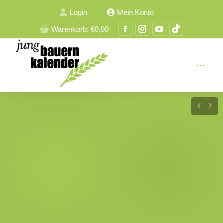
Login
Mein Konto
Facebook
Instagram
YouTube
TikTok
Warenkorb:
€
0,00
Seite
Seite
Seite
Seite
wird
wird
wird
wird
in
in
in
in
einem
einem
einem
einem
neuen
neuen
neuen
neuen
Fenster
Fenster
Fenster
Fenster
geöffnet
geöffnet
geöffnet
geöffnet