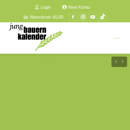
Login
Mein Konto
Facebook
Instagram
YouTube
TikTok
Warenkorb:
€
0,00
Seite
Seite
Seite
Seite
wird
wird
wird
wird
in
in
in
in
einem
einem
einem
einem
neuen
neuen
neuen
neuen
Fenster
Fenster
Fenster
Fenster
geöffnet
geöffnet
geöffnet
geöffnet