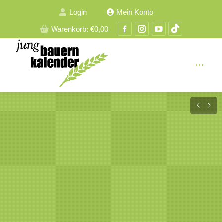
Login
Mein Konto
Facebook
Instagram
YouTube
TikTok
Warenkorb:
€
0,00
Seite
Seite
Seite
Seite
wird
wird
wird
wird
in
in
in
in
einem
einem
einem
einem
neuen
neuen
neuen
neuen
Fenster
Fenster
Fenster
Fenster
geöffnet
geöffnet
geöffnet
geöffnet