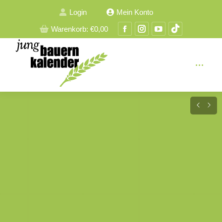
Login
Mein Konto
Facebook
Instagram
YouTube
TikTok
Warenkorb:
€
0,00
Seite
Seite
Seite
Seite
wird
wird
wird
wird
in
in
in
in
einem
einem
einem
einem
neuen
neuen
neuen
neuen
Fenster
Fenster
Fenster
Fenster
geöffnet
geöffnet
geöffnet
geöffnet