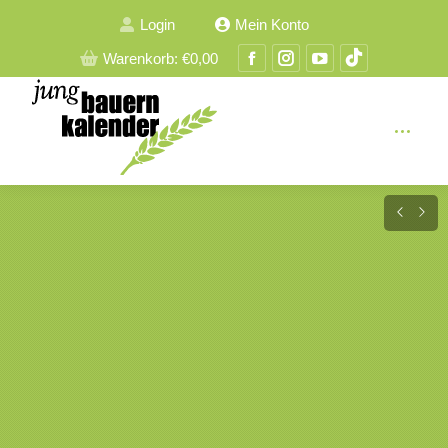
Login
Mein Konto
Facebook
Instagram
YouTube
TikTok
Warenkorb:
€
0,00
Seite
Seite
Seite
Seite
wird
wird
wird
wird
in
in
in
in
einem
einem
einem
einem
neuen
neuen
neuen
neuen
Fenster
Fenster
Fenster
Fenster
geöffnet
geöffnet
geöffnet
geöffnet