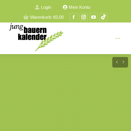
Login
Mein Konto
Facebook
Instagram
YouTube
TikTok
Warenkorb:
€
0,00
Seite
Seite
Seite
Seite
wird
wird
wird
wird
in
in
in
in
einem
einem
einem
einem
neuen
neuen
neuen
neuen
Fenster
Fenster
Fenster
Fenster
geöffnet
geöffnet
geöffnet
geöffnet