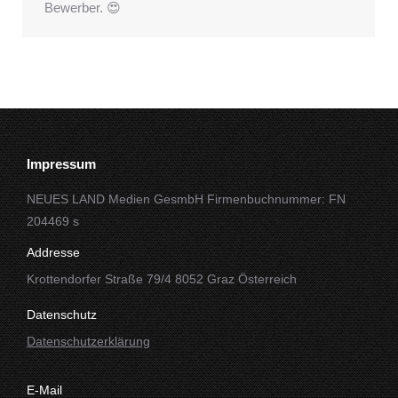
Bewerber. 😍
Impressum
NEUES LAND Medien GesmbH Firmenbuchnummer: FN
204469 s
Addresse
Krottendorfer Straße 79/4 8052 Graz Österreich
Datenschutz
Datenschutzerklärung
E-Mail