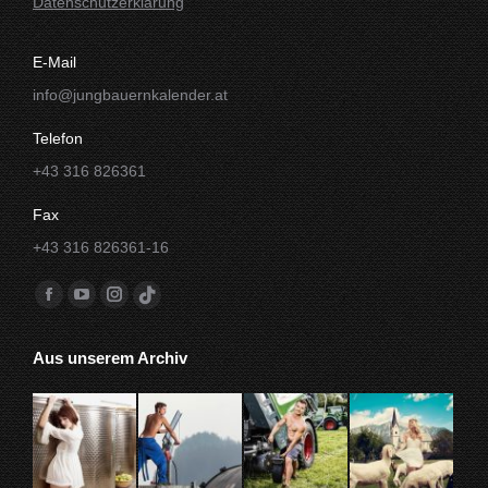
Datenschutzerklärung
E-Mail
info@jungbauernkalender.at
Telefon
+43 316 826361
Fax
+43 316 826361-16
Finde uns auf:
Facebook
YouTube
Instagram
TikTok
Seite
Seite
Seite
Seite
Aus unserem Archiv
wird
wird
wird
wird
in
in
in
in
einem
einem
einem
einem
neuen
neuen
neuen
neuen
Fenster
Fenster
Fenster
Fenster