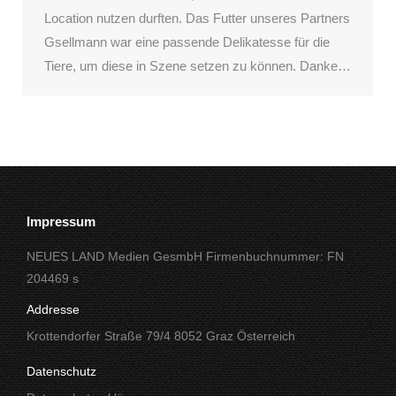
Location nutzen durften. Das Futter unseres Partners
Gsellmann war eine passende Delikatesse für die
Tiere, um diese in Szene setzen zu können. Danke…
Impressum
NEUES LAND Medien GesmbH Firmenbuchnummer: FN
204469 s
Addresse
Krottendorfer Straße 79/4 8052 Graz Österreich
Datenschutz