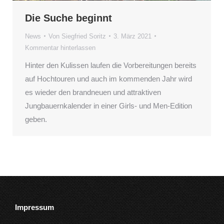
Die Suche beginnt
News
Von
Siegfried Soritz
3. März 2021
Kommentar hinterlassen
Hinter den Kulissen laufen die Vorbereitungen bereits
auf Hochtouren und auch im kommenden Jahr wird
es wieder den brandneuen und attraktiven
Jungbauernkalender in einer Girls- und Men-Edition
geben.
Impressum