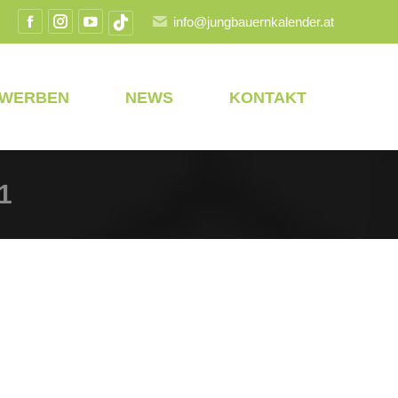
info@jungbauernkalender.at
Facebook
Instagram
YouTube
TikTok
Seite
Seite
Seite
Seite
wird
wird
wird
wird
EWERBEN
NEWS
KONTAKT
in
in
in
in
einem
einem
einem
einem
neuen
neuen
neuen
neuen
Fenster
Fenster
Fenster
Fenster
1
geöffnet
geöffnet
geöffnet
geöffnet