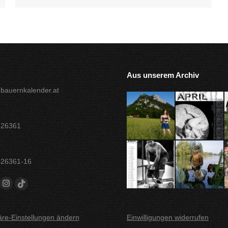
Aus unserem Archiv
bauernkalender.at
826361
826361-16
 auf:
ok
uTube
Instagram
TikTok
te
Seite
Seite
d
wird
wird
äre-Einstellungen ändern
Einwilligungen widerrufen