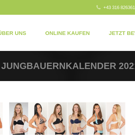
+43 316 826361
ÜBER UNS
ONLINE KAUFEN
JETZT B
:
JUNGBAUERNKALENDER 202