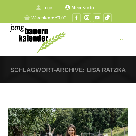
Login
Mein Konto
Facebook
Instagram
YouTube
TikTok
Warenkorb:
€
0,00
Seite
Seite
Seite
Seite
wird
wird
wird
wird
in
in
in
in
einem
einem
einem
einem
neuen
neuen
neuen
neuen
Fenster
Fenster
Fenster
Fenster
SCHLAGWORT-ARCHIVE:
LISA RATZKA
geöffnet
geöffnet
geöffnet
geöffnet