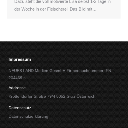
Dazu steht die voll motivierte Lisa selbst 1-2 Tage in
der Woche in der Fleischerei. Das Bild mit…
Impressum
NEUES LAND Medien GesmbH Firmenbuchnummer: FN
204469 s
Addresse
Krottendorfer Straße 79/4 8052 Graz Österreich
Datenschutz
Datenschutzerklärung