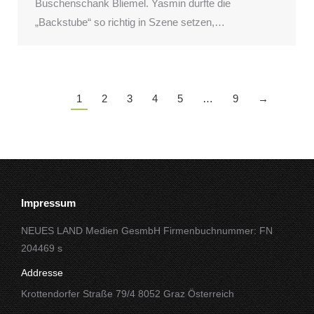
Buschenschank Bliemel. Yasmin durfte die
„Backstube“ so richtig in Szene setzen,…
1
2
3
4
5
…
9
→
Impressum
NEUES LAND Medien GesmbH Firmenbuchnummer: FN
204469 s
Addresse
Krottendorfer Straße 79/4 8052 Graz Österreich