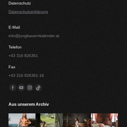
Datenschutz
Datenschutzerklärung
E-Mail
info@jungbauernkalender.at
Telefon
+43 316 826361
Fax
+43 316 826361-16
Finde uns auf:
Facebook
YouTube
Instagram
TikTok
Seite
Seite
Seite
Seite
Aus unserem Archiv
wird
wird
wird
wird
in
in
in
in
einem
einem
einem
einem