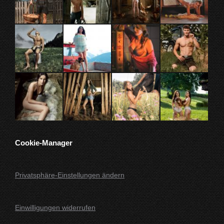
neuen
neuen
neuen
neuen
Fenster
Fenster
Fenster
Fenster
geöffnet
geöffnet
geöffnet
geöffnet
Cookie-Manager
Privatsphäre-Einstellungen ändern
Einwilligungen widerrufen