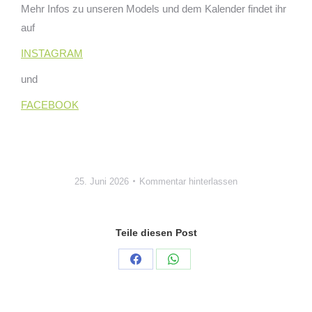
Mehr Infos zu unseren Models und dem Kalender findet ihr
auf
INSTAGRAM
und
FACEBOOK
25. Juni 2026
Kommentar hinterlassen
Teile diesen Post
Auf
Auf
Facebook
WhatsApp
teilen
teilen