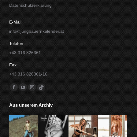
Datenschutzerklärung
E-Mail
info@jungbauernkalender.at
Telefon
+43 316 826361
Fax
+43 316 826361-16
Finde uns auf:
Facebook
YouTube
Instagram
TikTok
Seite
Seite
Seite
Seite
Aus unserem Archiv
wird
wird
wird
wird
in
in
in
in
einem
einem
einem
einem
neuen
neuen
neuen
neuen