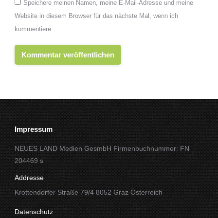
Speichere meinen Namen, meine E-Mail-Adresse und meine
Website in diesem Browser für das nächste Mal, wenn ich
kommentiere.
Kommentar veröffentlichen
Impressum
NEUES LAND Medien GesmbH Firmenbuchnummer: FN
204469 s
Addresse
Krottendorfer Straße 79/4 8052 Graz Österreich
Datenschutz