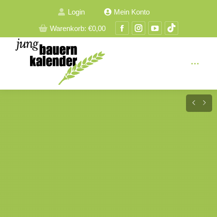
Login
Mein Konto
Facebook
Instagram
YouTube
TikTok
Warenkorb:
€
0,00
Seite
Seite
Seite
Seite
wird
wird
wird
wird
in
in
in
in
einem
einem
einem
einem
neuen
neuen
neuen
neuen
Fenster
Fenster
Fenster
Fenster
geöffnet
geöffnet
geöffnet
geöffnet