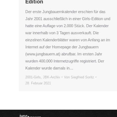
Edition
Der erste Jungbauernkalender erschien für das
Jahr 2001 ausschließlich in einer Girls-Edition und
hatte eine Auflage von 2.000 Stück. Der Kalender
war innerhalb von 3 Tagen ausverkauft. Die
einzelnen Kalenderblätter waren von Anfang an im
Internet auf der Homepage der Jungbauern
(www.jungbauern.at) abrufbar. Im ersten Jahr
wurden 400.000 Internetzugriffe registriert. Der
Kalender wurde damals in…
2001-Girls
,
JBK-Archiv
Von
Siegfried Soritz
28. Februar 2021