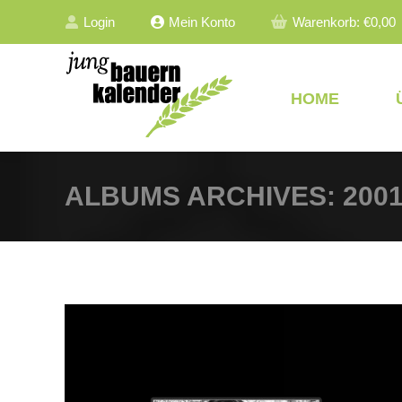
Login
Mein Konto
Warenkorb:
€
0,00
HOME
ALBUMS ARCHIVES:
200