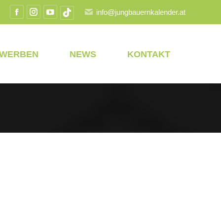
info@jungbauernkalender.at
Facebook
Instagram
YouTube
TikTok
Seite
Seite
Seite
Seite
wird
wird
wird
wird
EWERBEN
NEWS
KONTAKT
in
in
in
in
einem
einem
einem
einem
neuen
neuen
neuen
neuen
Fenster
Fenster
Fenster
Fenster
geöffnet
geöffnet
geöffnet
geöffnet