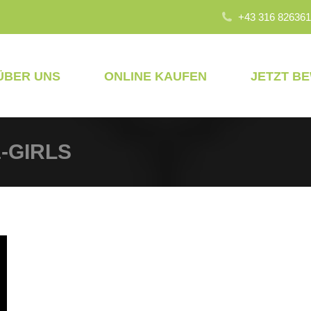
+43 316 826361
ÜBER UNS
ONLINE KAUFEN
JETZT B
1-GIRLS