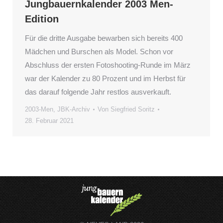
Jungbauernkalender 2003 Men-
Edition
Für die dritte Ausgabe bewarben sich bereits 400
Mädchen und Burschen als Model. Schon vor
Abschluss der ersten Fotoshooting-Runde im März
war der Kalender zu 80 Prozent und im Herbst für
das darauf folgende Jahr restlos ausverkauft.
2003-Men
,
JBK-Archiv
Von
Siegfried Soritz
28. Februar 2021