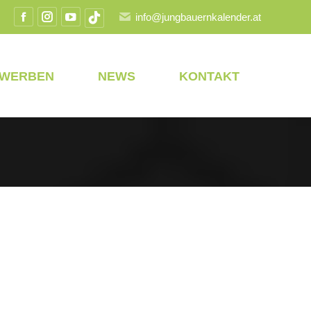
info@jungbauernkalender.at
Facebook
Instagram
YouTube
TikTok
Seite
Seite
Seite
Seite
wird
wird
wird
wird
EWERBEN
NEWS
KONTAKT
in
in
in
in
einem
einem
einem
einem
neuen
neuen
neuen
neuen
Fenster
Fenster
Fenster
Fenster
geöffnet
geöffnet
geöffnet
geöffnet