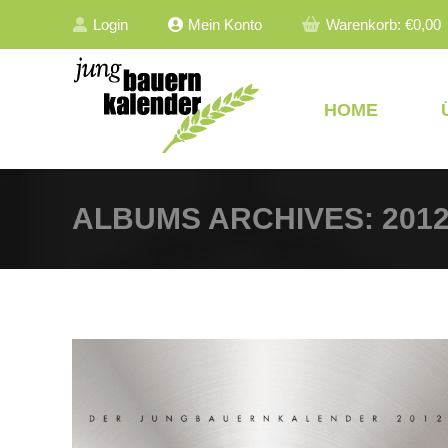
Login
Mein Konto
Warenkorb:
€
0,00
HOME
ALBUMS ARCHIVES:
201