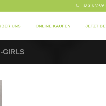
+43 316 826361
ÜBER UNS
ONLINE KAUFEN
JETZT B
2-GIRLS