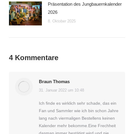
Präsentation des Jungbauernkalender
2026
8. Oktober 2025
4 Kommentare
Braun Thomas
31. Januar 2022 um 10:48
sagt:
Ich finde es wirklich sehr schade, das ein
Fan und Sammler wie ich bin schon Jahre
lang nach viermaligen Bestellens keinen
Kalender mehr bekomme.Eine Frechheit
dasman immer bestätigt wird und nie