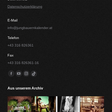
Datenschutzerklärung
E-Mail
info@jungbauernkalender.at
Telefon
+43 316 826361
Fax
+43 316 826361-16
Finde uns auf:
Facebook
YouTube
Instagram
TikTok
Seite
Seite
Seite
Seite
Aus unserem Archiv
wird
wird
wird
wird
in
in
in
in
einem
einem
einem
einem
neuen
neuen
neuen
neuen