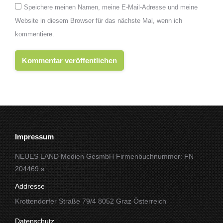
Speichere meinen Namen, meine E-Mail-Adresse und meine
Website in diesem Browser für das nächste Mal, wenn ich
kommentiere.
Kommentar veröffentlichen
Impressum
NEUES LAND Medien GesmbH Firmenbuchnummer: FN
204469 s
Addresse
Krottendorfer Straße 79/4 8052 Graz Österreich
Datenschutz