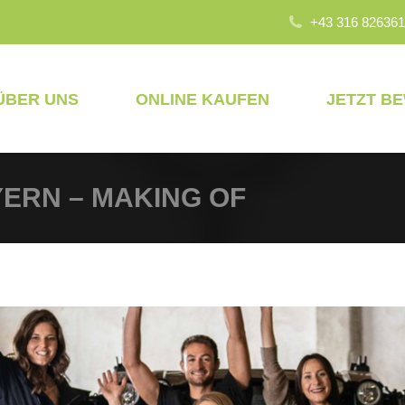
+43 316 826361
ÜBER UNS
ONLINE KAUFEN
JETZT B
ERN – MAKING OF