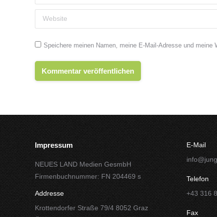
Website
Speichere meinen Namen, meine E-Mail-Adresse und meine We
Kommentar veröffentlichen
Impressum
E-Mail
info@jung
NEUES LAND Medien GesmbH
Firmenbuchnummer: FN 204469 s
Telefon
Addresse
+43 316 
Krottendorfer Straße 79/4 8052 Graz
Fax