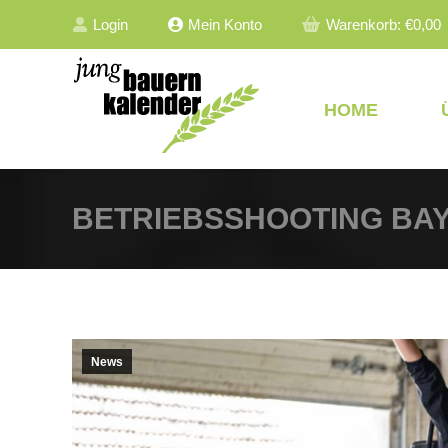
Login
Mein Konto
Warenkorb:
€
0,00
HOME
BETRIEBSSHOOTING BAY
News