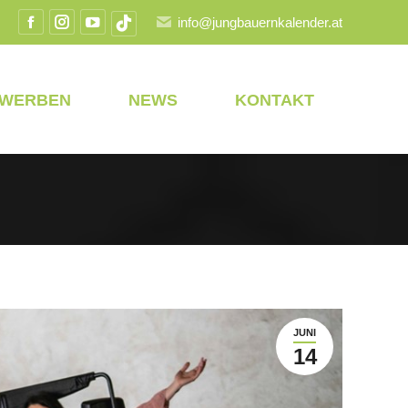
info@jungbauernkalender.at
Facebook
Instagram
YouTube
TikTok
Seite
Seite
Seite
Seite
wird
wird
wird
wird
EWERBEN
NEWS
KONTAKT
in
in
in
in
einem
einem
einem
einem
neuen
neuen
neuen
neuen
Fenster
Fenster
Fenster
Fenster
geöffnet
geöffnet
geöffnet
geöffnet
JUNI
14