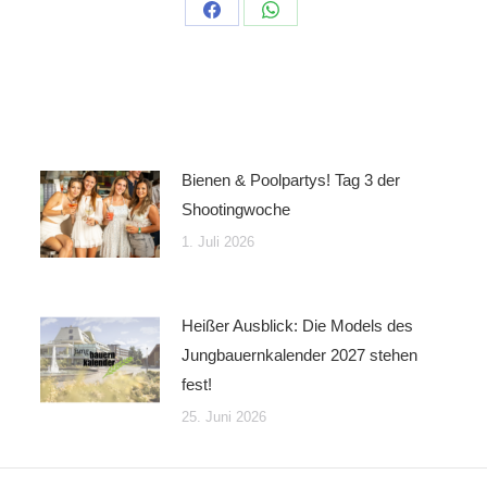
Auf
Auf
Facebook
WhatsApp
teilen
teilen
Bienen & Poolpartys! Tag 3 der
Shootingwoche
1. Juli 2026
Heißer Ausblick: Die Models des
Jungbauernkalender 2027 stehen
fest!
25. Juni 2026