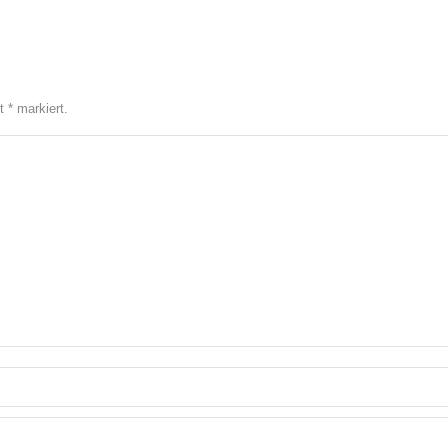
it
*
markiert.