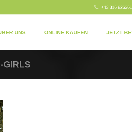
+43 316 826361
ÜBER UNS
ONLINE KAUFEN
JETZT B
6-GIRLS