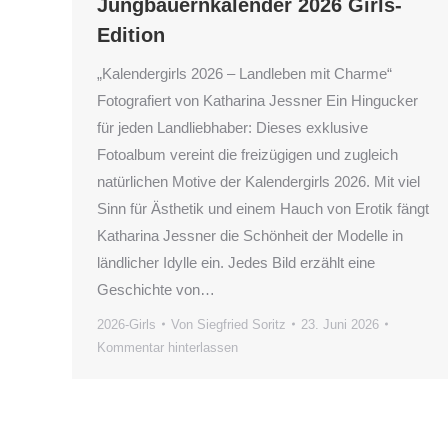
Jungbauernkalender 2026 Girls-
Edition
„Kalendergirls 2026 – Landleben mit Charme“
Fotografiert von Katharina Jessner Ein Hingucker
für jeden Landliebhaber: Dieses exklusive
Fotoalbum vereint die freizügigen und zugleich
natürlichen Motive der Kalendergirls 2026. Mit viel
Sinn für Ästhetik und einem Hauch von Erotik fängt
Katharina Jessner die Schönheit der Modelle in
ländlicher Idylle ein. Jedes Bild erzählt eine
Geschichte von…
2026-Girls
Von
Siegfried Soritz
23. Juni 2026
Kommentar hinterlassen