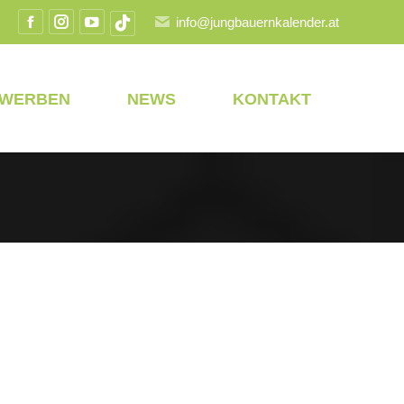
info@jungbauernkalender.at
Facebook
Instagram
YouTube
TikTok
Seite
Seite
Seite
Seite
wird
wird
wird
wird
EWERBEN
NEWS
KONTAKT
in
in
in
in
einem
einem
einem
einem
neuen
neuen
neuen
neuen
Fenster
Fenster
Fenster
Fenster
geöffnet
geöffnet
geöffnet
geöffnet