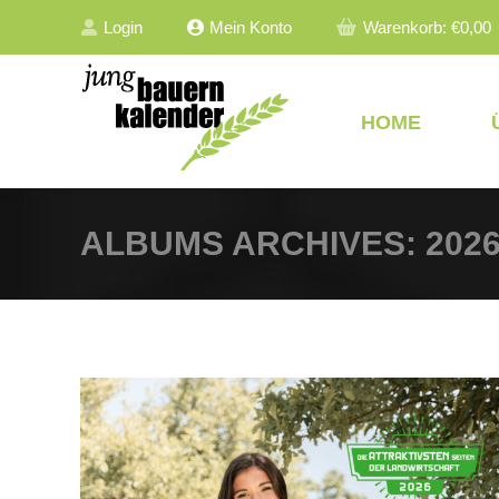
Login
Mein Konto
Warenkorb:
€
0,00
HOME
ALBUMS ARCHIVES:
202