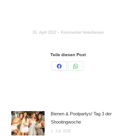
26. April 2022
Kommentar hinterlassen
Teile diesen Post
Auf
Auf
Facebook
WhatsApp
teilen
teilen
Bienen & Poolpartys! Tag 3 der
Shootingwoche
1. Juli 2026