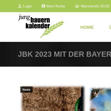
Login
Mein Konto
Warenkorb:
€
0,00
HOME
JBK 2023 MIT DER BAY
News