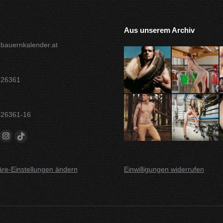
Aus unserem Archiv
bauernkalender.at
826361
826361-16
 auf:
ok
uTube
Instagram
TikTok
te
Seite
Seite
d
wird
wird
äre-Einstellungen ändern
Einwilligungen widerrufen
in
in
nem
einem
einem
uen
neuen
neuen
nster
Fenster
Fenster