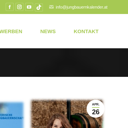
info@jungbauernkalender.at
Facebook
Instagram
YouTube
TikTok
Seite
Seite
Seite
Seite
wird
wird
wird
wird
EWERBEN
NEWS
KONTAKT
in
in
in
in
einem
einem
einem
einem
neuen
neuen
neuen
neuen
Fenster
Fenster
Fenster
Fenster
geöffnet
geöffnet
geöffnet
geöffnet
APR.
26