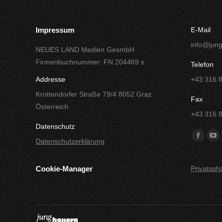
Impressum
E-Mail
info@jung
NEUES LAND Medien GesmbH
Firmenbuchnummer: FN 204469 s
Telefon
Addresse
+43 316 
Krottendorfer Straße 79/4 8052 Graz
Fax
Österreich
+43 316 
Datenschutz
Finde uns
Facebo
Yo
Datenschutzerklärung
Seite
Sei
wird
wir
Cookie-Manager
Privatsph
in
in
einem
ei
neuen
ne
Fenster
Fe