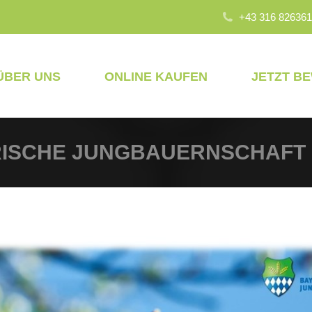
+43 316 826361
ÜBER UNS
ONLINE KAUFEN
JETZT B
ERISCHE JUNGBAUERNSCHAFT