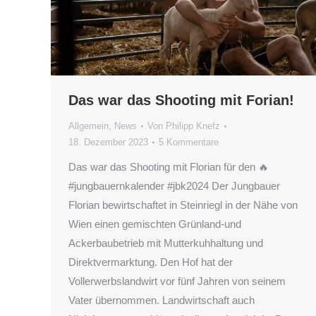
Das war das Shooting mit Forian!
Allgemein
,
News
Von
Philipp Knefz
18. Dezember 2023
5 Kommentare
Das war das Shooting mit Florian für den 🔥
#jungbauernkalender #jbk2024 Der Jungbauer
Florian bewirtschaftet in Steinriegl in der Nähe von
Wien einen gemischten Grünland-und
Ackerbaubetrieb mit Mutterkuhhaltung und
Direktvermarktung. Den Hof hat der
Vollerwerbslandwirt vor fünf Jahren von seinem
Vater übernommen. Landwirtschaft auch