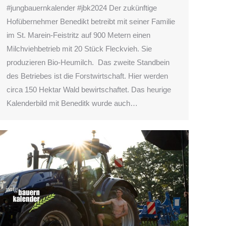
#jungbauernkalender #jbk2024 Der zukünftige
Hofübernehmer Benedikt betreibt mit seiner Familie
im St. Marein-Feistritz auf 900 Metern einen
Milchviehbetrieb mit 20 Stück Fleckvieh. Sie
produzieren Bio-Heumilch. Das zweite Standbein
des Betriebes ist die Forstwirtschaft. Hier werden
circa 150 Hektar Wald bewirtschaftet. Das heurige
Kalenderbild mit Beneditk wurde auch…