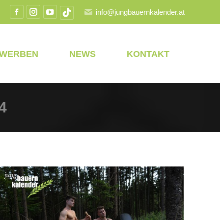
info@jungbauernkalender.at
Facebook
Instagram
YouTube
TikTok
Seite
Seite
Seite
Seite
wird
wird
wird
wird
EWERBEN
NEWS
KONTAKT
in
in
in
in
einem
einem
einem
einem
neuen
neuen
neuen
neuen
Fenster
Fenster
Fenster
Fenster
4
geöffnet
geöffnet
geöffnet
geöffnet