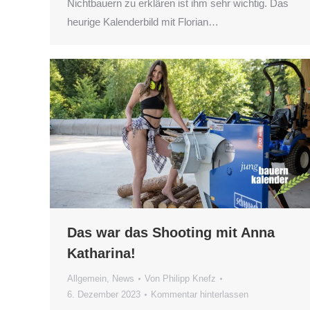
Nichtbauern zu erklären ist ihm sehr wichtig. Das
heurige Kalenderbild mit Florian…
Das war das Shooting mit Anna
Katharina!
Allgemein
,
News
Von
Philipp Knefz
6. Dezember 2023
Kommentar hinterlassen