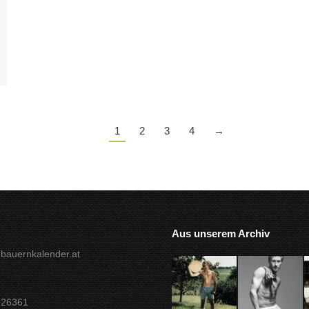
1
2
3
4
→
Aus unserem Archiv
bauernkalender.at
826361