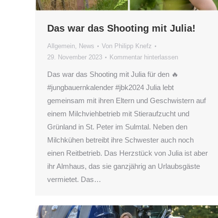
Das war das Shooting mit Julia!
Allgemein
,
News
Von
Philipp Knefz
29. November 2023
Kommentar hinterlassen
Das war das Shooting mit Julia für den 🔥
#jungbauernkalender #jbk2024 Julia lebt
gemeinsam mit ihren Eltern und Geschwistern auf
einem Milchviehbetrieb mit Stieraufzucht und
Grünland in St. Peter im Sulmtal. Neben den
Milchkühen betreibt ihre Schwester auch noch
einen Reitbetrieb. Das Herzstück von Julia ist aber
ihr Almhaus, das sie ganzjährig an Urlaubsgäste
vermietet. Das…