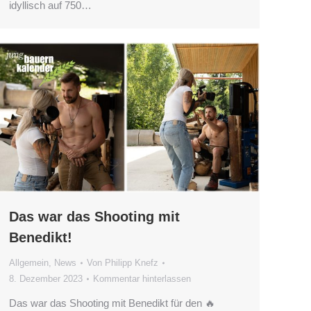
idyllisch auf 750…
Das war das Shooting mit
Benedikt!
Allgemein
,
News
Von
Philipp Knefz
8. Dezember 2023
Kommentar hinterlassen
Das war das Shooting mit Benedikt für den 🔥