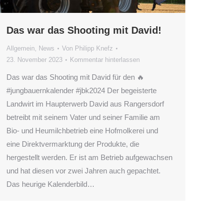
Das war das Shooting mit David!
Allgemein
,
News
Von
Philipp Knefz
23. November 2023
Kommentar hinterlassen
Das war das Shooting mit David für den 🔥
#jungbauernkalender #jbk2024 Der begeisterte
Landwirt im Haupterwerb David aus Rangersdorf
betreibt mit seinem Vater und seiner Familie am
Bio- und Heumilchbetrieb eine Hofmolkerei und
eine Direktvermarktung der Produkte, die
hergestellt werden. Er ist am Betrieb aufgewachsen
und hat diesen vor zwei Jahren auch gepachtet.
Das heurige Kalenderbild…