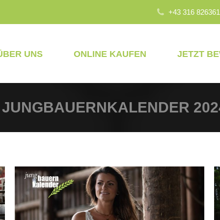
+43 316 826361
ÜBER UNS
ONLINE KAUFEN
JETZT B
:
JUNGBAUERNKALENDER 202