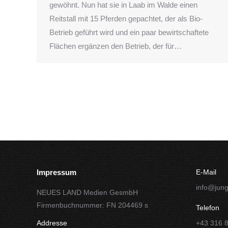
gewöhnt. Nun hat sie in Laab im Walde einen
Reitstall mit 15 Pferden gepachtet, der als Bio-
Betrieb geführt wird und ein paar bewirtschaftete
Flächen ergänzen den Betrieb, der für…
Impressum
E-Mail
info@jung
NEUES LAND Medien GesmbH
Firmenbuchnummer: FN 204469 s
Telefon
Addresse
+43 316 