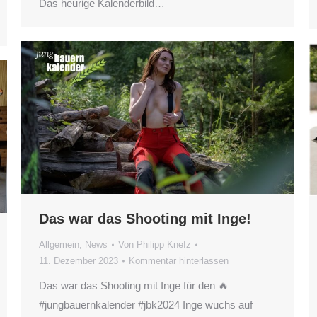
Das heurige Kalenderbild…
Das war das Shooting mit Inge!
Allgemein
,
News
Von
Philipp Knefz
11. Dezember 2023
Kommentar hinterlassen
Das war das Shooting mit Inge für den 🔥
#jungbauernkalender #jbk2024 Inge wuchs auf