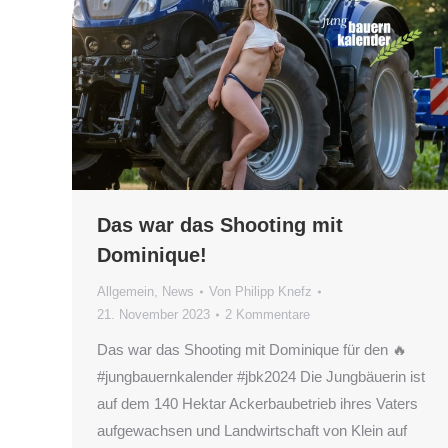
Das war das Shooting mit
Dominique!
Allgemein
,
News
Von
Philipp Knefz
21. November 2023
2 Kommentare
Das war das Shooting mit Dominique für den 🔥
#jungbauernkalender #jbk2024 Die Jungbäuerin ist
auf dem 140 Hektar Ackerbaubetrieb ihres Vaters
aufgewachsen und Landwirtschaft von Klein auf