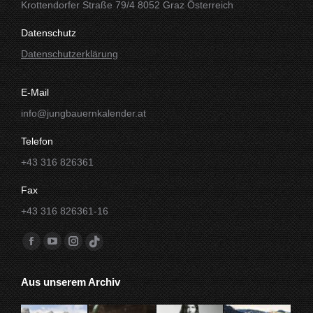
Krottendorfer Straße 79/4 8052 Graz Österreich
Datenschutz
Datenschutzerklärung
E-Mail
info@jungbauernkalender.at
Telefon
+43 316 826361
Fax
+43 316 826361-16
Finde uns auf:
Facebook
YouTube
Instagram
TikTok
Seite
Seite
Seite
Seite
Aus unserem Archiv
wird
wird
wird
wird
in
in
in
in