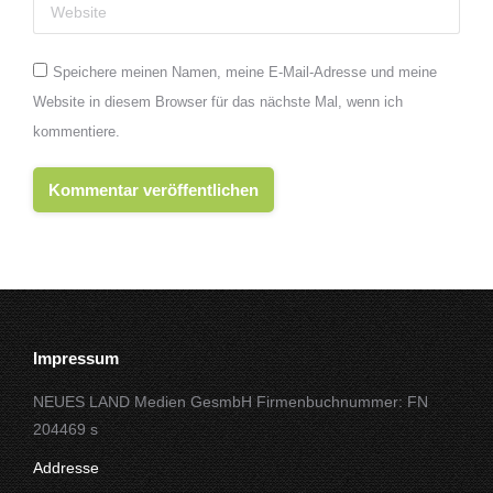
Website
Speichere meinen Namen, meine E-Mail-Adresse und meine
Website in diesem Browser für das nächste Mal, wenn ich
kommentiere.
Kommentar veröffentlichen
Impressum
NEUES LAND Medien GesmbH Firmenbuchnummer: FN
204469 s
Addresse