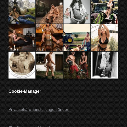
einem
einem
einem
einem
neuen
neuen
neuen
neuen
Fenster
Fenster
Fenster
Fenster
geöffnet
geöffnet
geöffnet
geöffnet
Cookie-Manager
Privatsphäre-Einstellungen ändern