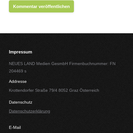
Kommentar veröffentlichen
Impressum
NEUES LAND Medien GesmbH Firmenbuchnummer: FN
204469 s
Addresse
Krottendorfer Straße 79/4 8052 Graz Österreich
Datenschutz
Datenschutzerklärung
E-Mail