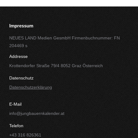
Impressum
NEUES LAND Medien GesmbH Firmenbuchnummer: FN
204469 s
Addresse
Krottendorfer Straße 79/4 8052 Graz Österreich
Datenschutz
Datenschutzerklärung
E-Mail
info@jungbauernkalender.at
Telefon
+43 316 826361