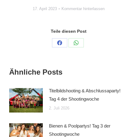
17. April 2023
Kommentar hinterlassen
Teile diesen Post
Auf
Auf
Facebook
WhatsApp
teilen
teilen
Ähnliche Posts
Titelbildshooting & Abschlussaparty!
Tag 4 der Shootingwoche
2. Juli 2026
Bienen & Poolpartys! Tag 3 der
Shootingwoche