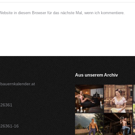
bsite in diesem Browser für das nächste Mal, wenn ich kommentiere.
Aus unserem Archiv
bauernkalender.at
826361
826361-16