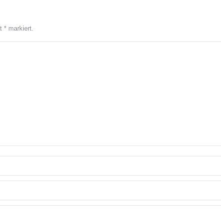
it
*
markiert.