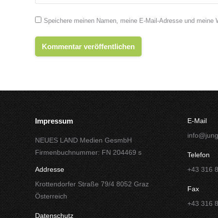
Speichere meinen Namen, meine E-Mail-Adresse und meine We
Kommentar veröffentlichen
Impressum
E-Mail
info@jung
NEUES LAND Medien GesmbH
Firmenbuchnummer: FN 204469 s
Telefon
Addresse
+43 316 
Krottendorfer Straße 79/4 8052 Graz
Fax
Österreich
+43 316 
Datenschutz