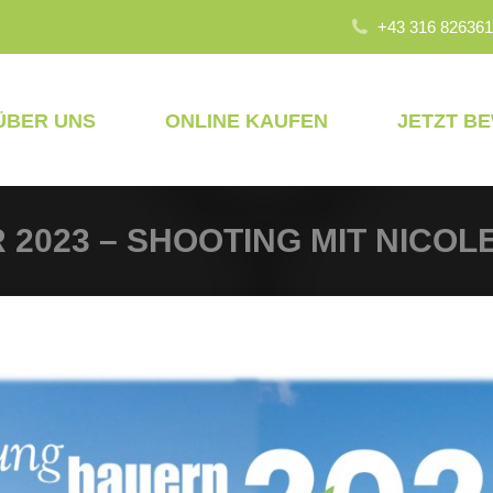
+43 316 826361
ÜBER UNS
ONLINE KAUFEN
JETZT B
023 – SHOOTING MIT NICOLE