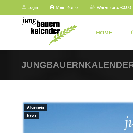
Login
Mein Konto
Warenkorb:
€
0,00
HOME
JUNGBAUERNKALENDER 2
Allgemein
News