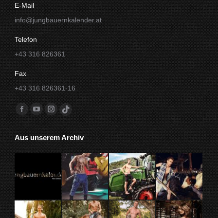
E-Mail
info@jungbauernkalender.at
Telefon
+43 316 826361
Fax
+43 316 826361-16
Finde uns auf:
Facebook
YouTube
Instagram
TikTok
Seite
Seite
Seite
Seite
Aus unserem Archiv
wird
wird
wird
wird
in
in
in
in
einem
einem
einem
einem
neuen
neuen
neuen
neuen
Fenster
Fenster
Fenster
Fenster
geöffnet
geöffnet
geöffnet
geöffnet