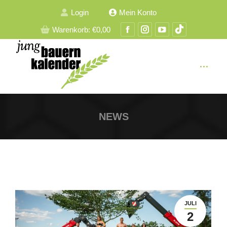
Login
Mein Konto
Facebook
Instagram
YouTube
TikTok
Warenkorb:
€
0,00
Seite
Seite
Seite
Seite
wird
wird
wird
wird
in
in
in
in
einem
einem
einem
einem
neuen
neuen
neuen
neuen
Fenster
Fenster
Fenster
Fenster
NEWS
geöffnet
geöffnet
geöffnet
geöffnet
JULI
2